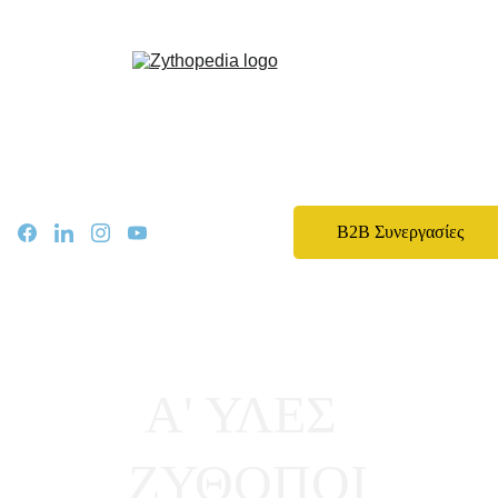
Zythopedia, η Ελληνική εγκυκλοπαίδεια για την μπίρα και την ζυθοποίηση
Αρχική
Σχετικά
Αρθρα
Ειδήσεις
Events
B2B Συνεργασίες
Νομοθεσία
Καριέρα
Εκπαίδευση
Επικοινωνία
Α' ΥΛΕΣ 
ΖΥΘΟΠΟΙ