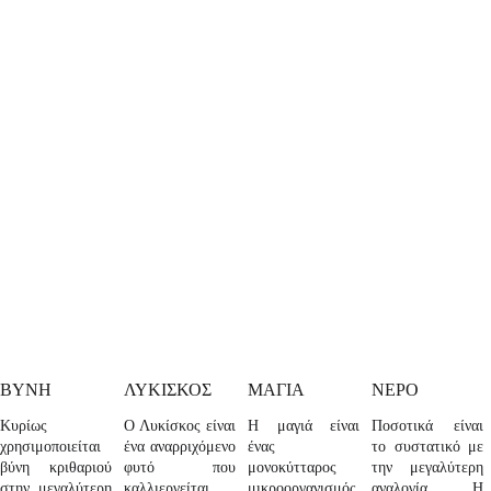
ΒΥΝΗ
ΛΥΚΙΣΚΟΣ
ΜΑΓΙΑ
ΝΕΡΟ
Κυρίως
Ο Λυκίσκος είναι
Η μαγιά είναι
Ποσοτικά είναι
χρησιμοποιείται
ένα αναρριχόμενο
ένας
το συστατικό με
βύνη κριθαριού
φυτό που
μονοκύτταρος
την μεγαλύτερη
στην μεγαλύτερη
καλλιεργείται
μικροοργανισμός
αναλογία. Η