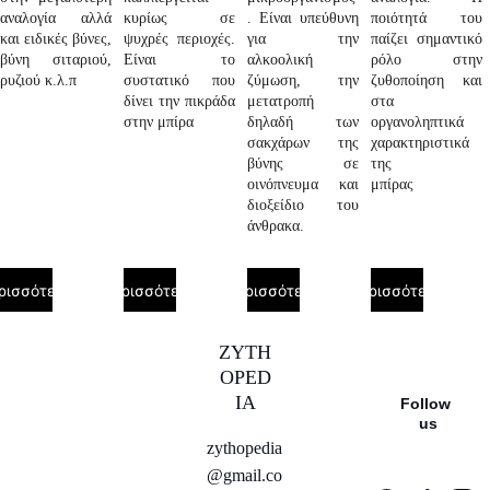
αναλογία αλλά
κυρίως σε
. Είναι υπεύθυνη
ποιότητά του
και ειδικές βύνες,
ψυχρές περιοχές.
για την
παίζει σημαντικό
βύνη σιταριού,
Είναι το
αλκοολική
ρόλο στην
ρυζιού κ.λ.π
συστατικό που
ζύμωση, την
ζυθοποίηση και
δίνει την πικράδα
μετατροπή
στα
στην μπίρα
δηλαδή των
οργανοληπτικά
σακχάρων της
χαρακτηριστικά
βύνης σε
της
οινόπνευμα και
μπίρας
ερισσότε
διοξείδιο του
ρα
άνθρακα.
ρισσότερα
Περισσότερα
Περισσότερα
Περισσότερα
ZYTH
OPED
IA
Follow 
us
zythopedia
@gmail.co