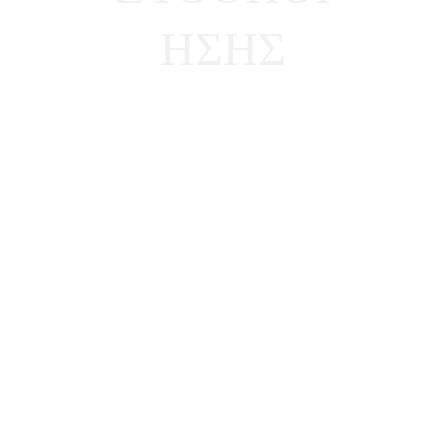
ΗΣΗΣ
ΒΥΝΗ Ι ΛΥΚΙΣΚΟΣ Ι 
ΝΕΡΟ Ι ΜΑΓΙΑ