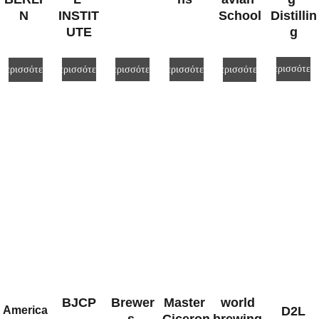
N
INSTIT
School
Distillin
UTE
g
Περισσότερ
Περισσότερα
Περισσότερα
Περισσότερα
Περισσότερα
Περισσότερα
BJCP
Brewer
Master 
world 
America
D2L