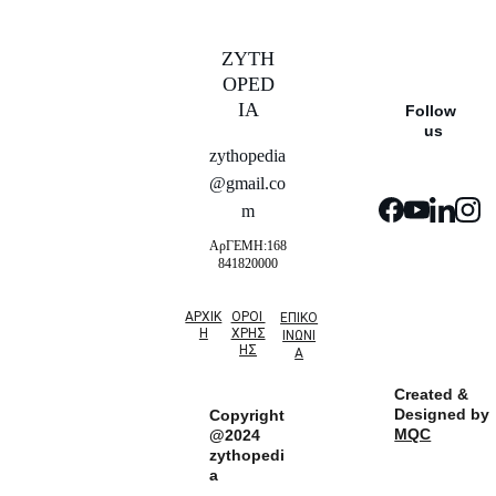
ZYTH
OPED
IA
Follow 
us
zythopedia
@gmail.co
m
ΑρΓΕΜΗ:168
841820000
ΑΡΧΙΚ
ΟΡΟΙ 
ΕΠΙΚΟ
Η
ΧΡΗΣ
ΙΝΩΝΙ
ΗΣ
Α
Created & 
Designed by 
Copyright
MQC
@2024 
zythopedi
a