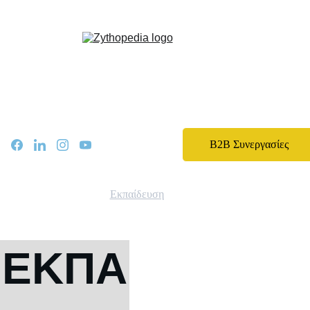
Zythopedia, η Ελληνική εγκυκλοπαίδεια για την μπίρα και την ζυθοποίηση
Αρχική
Σχετικά
Αρθρα
Ειδήσεις
Events
B2B Συνεργασίες
Νομοθεσία
Καριέρα
Εκπαίδευση
Επικοινωνία
ΕΚΠΑ