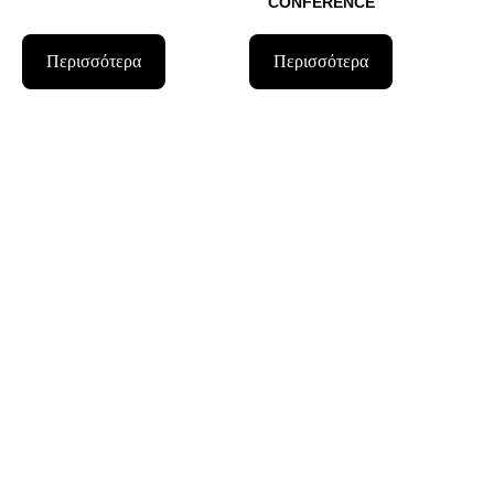
CONFERENCE
Περισσότερα
Περισσότερα
27-28-29  ΜΑΡΤΙΟΥ 2026
8-10  ΜΑΙΟΥ 2026
World Of Beer 2026