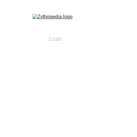
Zythopedia, η Ελληνική εγκυκλοπαίδεια για την μπίρα και την ζυθοποίηση
κή
Σχετικά
Αρθρα
Ειδήσεις
Events
Νομοθεσία
Καριέρα
Εκπαίδευση
Επικο
EVENTS
FESTIVALS