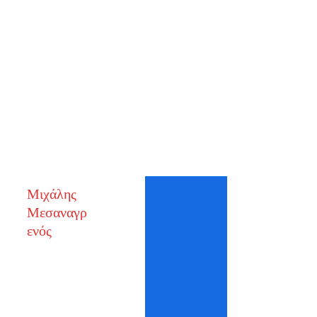
Βιογραφικό 
Μιχάλης 
Μεσαναγρ
ενός
Χημικός /  
Master Brewer
Ιδρυτής & διαχειριστής 
της Zyhopedia, 