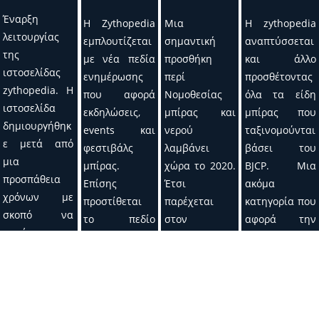
Έναρξη
H Zythopedia
Μια
Η zythopedia
λειτουργίας
εμπλουτίζεται
σημαντική
αναπτύσσεται
της
με νέα πεδία
προσθήκη
και άλλο
ιστοσελίδας
ενημέρωσης
περί
προσθέτοντας
zythopedia. Η
που αφορά
Νομοθεσίας
όλα τα είδη
ιστοσελίδα
εκδηλώσεις,
μπίρας και
μπίρας που
δημιουργήθηκ
events και
νερού
ταξινομούνται
ε μετά από
φεστιβάλς
λαμβάνει
βάσει του
μια
μπίρας.
χώρα το 2020.
BJCP. Μια
προσπάθεια
Επίσης
Έτσι
ακόμα
χρόνων με
προστίθεται
παρέχεται
κατηγορία που
σκοπό να
το πεδίο
στον
αφορά την
παρέχει στον
"ΕΡΓΑΛΕΙΑ
επισκέπτη η
εκπαίδευση
επισκέπτη
ΖΥΘΟΠΟΙΗΣΗΣ
δυνατότητα
έχει προστεθεί
τεχνικές
" που αφορά
να εντοπίζει
στο κύριο
πληροφορίες
διάφορα
εύκολα την
menu.
σχετικά με
υπολογιστικά
σχετική