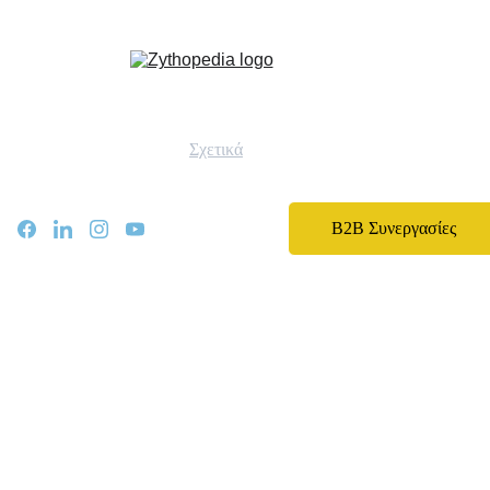
Zythopedia, η Ελληνική εγκυκλοπαίδεια για την μπίρα και την ζυθοποίηση
Αρχική
Σχετικά
Αρθρα
Ειδήσεις
Events
B2B Συνεργασίες
Νομοθεσία
Καριέρα
Εκπαίδευση
Επικοινωνία