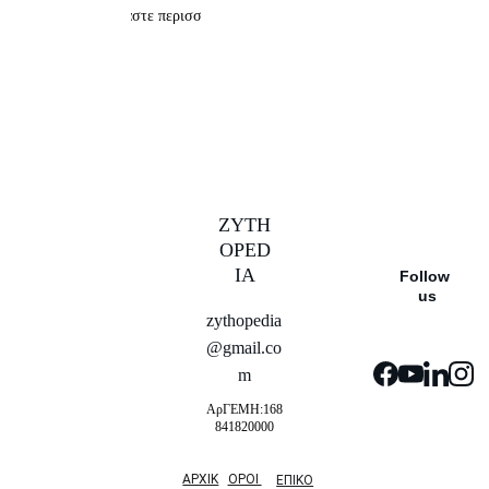
Διαβάστε περισσότερα
ZYTH
OPED
IA
Follow 
us
zythopedia
@gmail.co
m
ΑρΓΕΜΗ:168
841820000
ΑΡΧΙΚ
ΟΡΟΙ 
ΕΠΙΚΟ