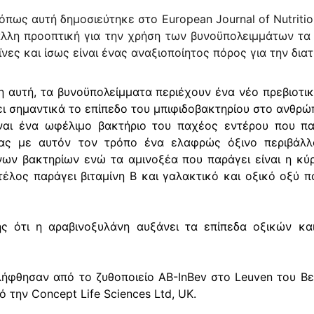
 όπως αυτή δημοσιεύτηκε στο European Journal of Nutritio
άλλη προοπτική για την χρήση των βυνοϋπολειμμάτων τα 
ϊνες και ίσως είναι ένας αναξιοποίητος πόρος για την δι
 αυτή, τα βυνοϋπολείμματα περιέχουν ένα νέο πρεβιοτικ
ει σημαντικά το επίπεδο του μπιφιδοβακτηρίου στο ανθρώ
ίναι ένα ωφέλιμο βακτήριο του παχέος εντέρου που πα
τας με αυτόν τον τρόπο ένα ελαφρώς όξινο περιβάλλ
ων βακτηρίων ενώ τα αμινοξέα που παράγει είναι η κύρ
λος παράγει βιταμίνη Β και γαλακτικό και οξικό οξύ 
ης ότι η αραβινοξυλάνη αυξάνει τα επίπεδα οξικών κα
ήφθησαν από το ζυθοποιείο AB-InBev στο Leuven του Βε
την Concept Life Sciences Ltd, UK.