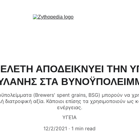
Zythopedia, η Ελληνική εγκυκλοπαίδεια για την μπίρα και την ζυθοποίηση
κή
Σχετικά
Αρθρα
Ειδήσεις
Events
Νομοθεσία
Καριέρα
Εκπαίδευση
Επικο
ΕΛΕΤΗ ΑΠΟΔΕΙΚΝΥΕΙ ΤΗΝ 
ΥΛΑΝΗΣ ΣΤΑ ΒΥΝΟΫΠΟΛΕΙΜΜ
οϋπολείμματα (Brewers' spent grains, BSG) μπορούν να 
λή διατροφική αξία. Κάποιοι επίσης τα χρησιμοποιούν ως 
ενέργειας.
ΥΓΕΊΑ
12/2/2021
1 min read