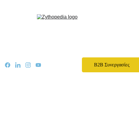
Zythopedia, η Ελληνική εγκυκλοπαίδεια για την μπίρα και την ζυθοποίηση
Αρχική
Σχετικά
Αρθρα
Ειδήσεις
Events
B2B Συνεργασίες
Νομοθεσία
Καριέρα
Εκπαίδευση
Επικοινωνία