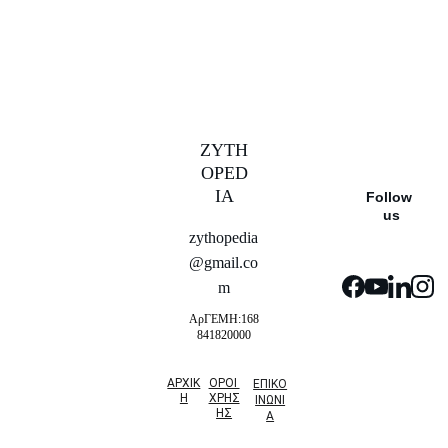
πραγματοποιηθεί
άμεσα
logo Eταιρίας
προσφερόμενα
προϊόντα ή
υπηρεσίες
ZYTH
κείμενο περιγραφής
OPED
της εταιρίας
IA
Follow 
Στοιχεία εταιρίας
us
(ΑΦΜ, ΔΟΥ,
zythopedia
Επωνυμία,
@gmail.co
Διεύθυνση)
m
ΑρΓΕΜΗ:168
841820000
ΑΡΧΙΚ
ΟΡΟΙ 
ΕΠΙΚΟ
Η
ΧΡΗΣ
ΙΝΩΝΙ
ΗΣ
Α