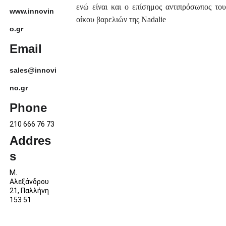
ενώ είναι και ο επίσημος αντιπρόσωπος του
www.innovin
οίκου βαρελιών της Νadalie
o.gr
Email
sales@innovi
ΤΟ
no.gr
Μ
ΕΙ
Phone
Σ
210 666 76 73
Addres
s
Μ. 
ΠΡΟΪΟΝΤ
Αλεξάνδρου 
21, Παλλήνη 
Α - 
153 51
ΥΠΗΡΕΣΙ