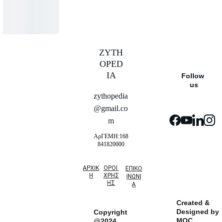
ZYTH
OPED
IA
Follow 
us
zythopedia
@gmail.co
m
ΑρΓΕΜΗ:168
841820000
ΑΡΧΙΚ
ΟΡΟΙ 
ΕΠΙΚΟ
Η
ΧΡΗΣ
ΙΝΩΝΙ
ΗΣ
Α
Created & 
Designed by 
Copyright
MQC
@2024 