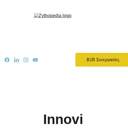
Zythopedia, η Ελληνική εγκυκλοπαίδεια για την μπίρα και την ζυθοποίηση
Αρχική
Σχετικά
Αρθρα
Ειδήσεις
Events
B2B Συνεργασίες
Νομοθεσία
Καριέρα
Εκπαίδευση
Επικοινωνία
Innovi