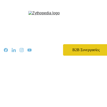
Zythopedia, η Ελληνική εγκυκλοπαίδεια για την μπίρα και την ζυθοποίηση
Αρχική
Σχετικά
Αρθρα
Ειδήσεις
Events
B2B Συνεργασίες
Νομοθεσία
Καριέρα
Εκπαίδευση
Επικοινωνία