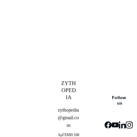
ZYTH
OPED
IA
Follow 
us
zythopedia
@gmail.co
m
ΑρΓΕΜΗ:168