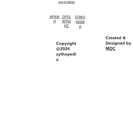
841820000
ΑΡΧΙΚ
ΟΡΟΙ 
ΕΠΙΚΟ
Η
ΧΡΗΣ
ΙΝΩΝΙ
ΗΣ
Α
Created & 
Designed by 
Copyright
MQC
@2024 
zythopedi
a