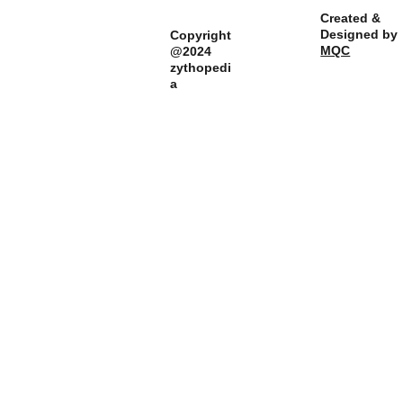
Created & 
Designed by 
Copyright
MQC
@2024 
zythopedi
a