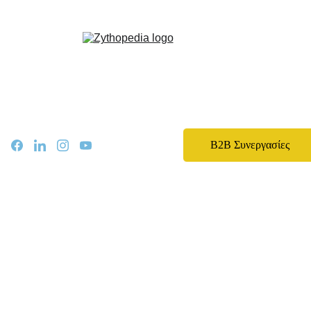
Zythopedia, η Ελληνική εγκυκλοπαίδεια για την μπίρα και την ζυθοποίηση
Αρχική
Σχετικά
Αρθρα
Ειδήσεις
Events
B2B Συνεργασίες
Νομοθεσία
Καριέρα
Εκπαίδευση
Επικοινωνία