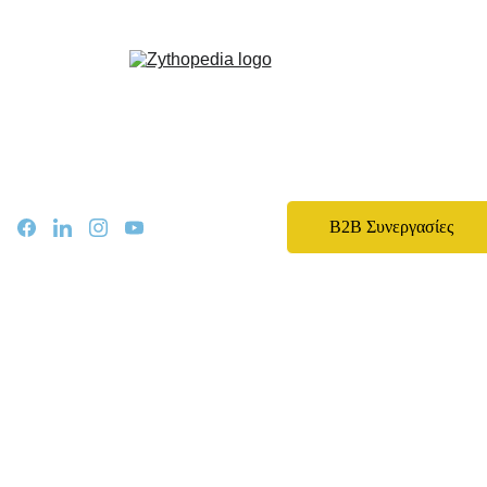
Zythopedia, η Ελληνική εγκυκλοπαίδεια για την μπίρα και την ζυθοποίηση
Αρχική
Σχετικά
Αρθρα
Ειδήσεις
Events
B2B Συνεργασίες
Νομοθεσία
Καριέρα
Εκπαίδευση
Επικοινωνία