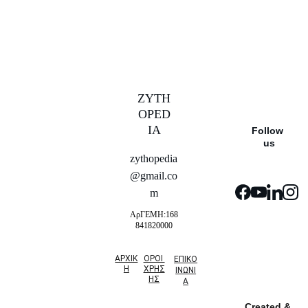
ZYTH
 βρώσιμα 
OPED
IA
εμβόλια
Follow 
us
zythopedia
@gmail.co
m
ΑρΓΕΜΗ:168
841820000
ΑΡΧΙΚ
ΟΡΟΙ 
ΕΠΙΚΟ
Η
ΧΡΗΣ
ΙΝΩΝΙ
ΗΣ
Α
Created & 