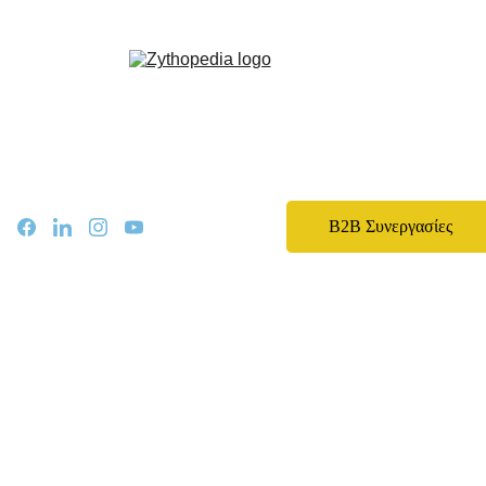
Zythopedia, η Ελληνική εγκυκλοπαίδεια για την μπίρα και την ζυθοποίηση
Αρχική
Σχετικά
Αρθρα
Ειδήσεις
Events
B2B Συνεργασίες
Νομοθεσία
Καριέρα
Εκπαίδευση
Επικοινωνία