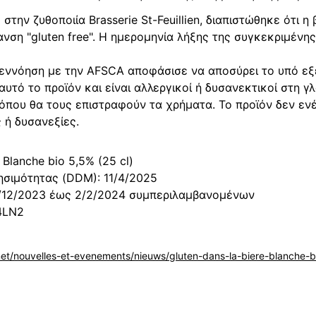
την ζυθοποιία Brasserie St-Feuillien, διαπιστώθηκε ότι η 
νση "gluten free". Η ημερομηνία λήξης της συγκεκριμένης 
συνεννόηση με την AFSCA αποφάσισε να αποσύρει το υπό εξ
υτό το προϊόν και είναι αλλεργικοί ή δυσανεκτικοί στη γ
όπου θα τους επιστραφούν τα χρήματα. Το προϊόν δεν ενέ
 ή δυσανεξίες.
 Blanche bio 5,5% (25 cl)
ησιμότητας (DDM): 11/4/2025
/12/2023 έως 2/2/2024 συμπεριλαμβανομένων
4LN2
net/nouvelles-et-evenements/nieuws/gluten-dans-la-biere-blanche-bi