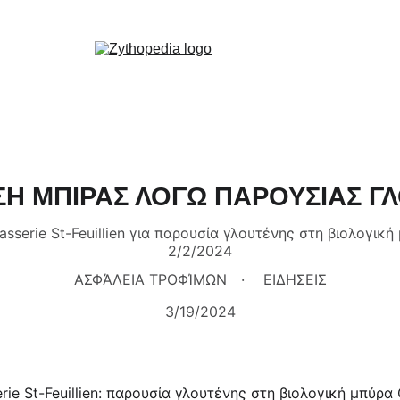
Zythopedia, η Ελληνική εγκυκλοπαίδεια για την μπίρα και την ζυθοποίηση
κή
Σχετικά
Αρθρα
Ειδήσεις
Events
Νομοθεσία
Καριέρα
Εκπαίδευση
Επικο
Η ΜΠΙΡΑΣ ΛΟΓΩ ΠΑΡΟΥΣΙΑΣ Γ
sserie St-Feuillien για παρουσία γλουτένης στη βιολογικ
2/2/2024
ΑΣΦΆΛΕΙΑ ΤΡΟΦΊΜΩΝ
ΕΙΔΗΣΕΙΣ
3/19/2024
ie St-Feuillien: παρουσία γλουτένης στη βιολογική μπύρα 